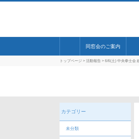
同窓会のご案内
トップページ
>
活動報告
> 6/6(土) 中央拳士
カテゴリー
未分類