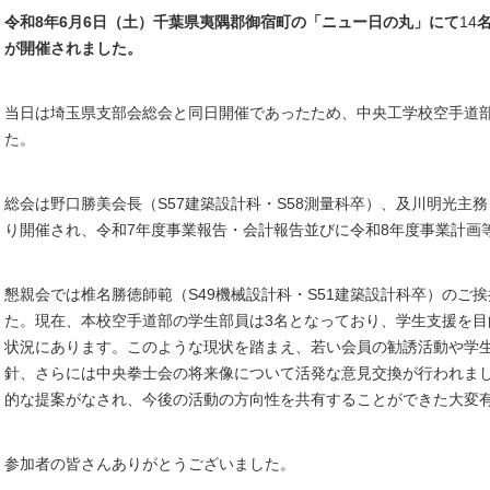
令和8年6
月6日（土）千葉県夷隅郡御宿町の「ニュー日の丸」にて
14
が開催されました。
当日は埼玉県支部会総会と同日開催であったため、中央工学校空手道
た。
総会は野口勝美会長（S57建築設計科・S58測量科卒）、及川明光主
り開催され、令和7年度事業報告・会計報告並びに令和8年度事業計画
懇親会では
椎名勝徳師範（S49機械設計科・S51建築設計科卒）のご
た。
現在、本校空手道部の学生部員は3名となっており、学生支援を
状況にあります。このような現状を踏まえ、若い会員の勧誘活動や学
針、さらには中央拳士会の将来像について活発な意見交換が行われま
的な提案がなされ、今後の活動の方向性を共有することができた大変
参加者の皆さんありがとうございました。