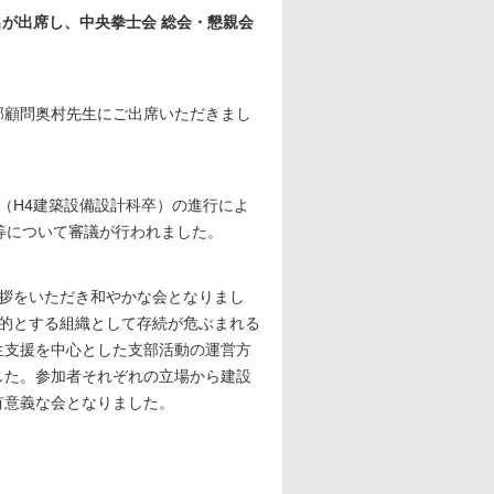
名が出席し、中央拳士会 総会・懇親会
部顧問奥村先生にご出席いただきまし
務（H4建築設備設計科卒）の進行によ
等について審議が行われました。
挨拶をいただき和やかな会となりまし
目的とする組織として存続が危ぶまれる
生支援を中心とした支部活動の運営方
した。参加者それぞれの立場から建設
有意義な会となりました
。