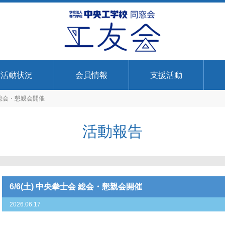
活動状況
会員情報
支援活動
会 総会・懇親会開催
活動報告
6/6(土) 中央拳士会 総会・懇親会開催
2026.06.17