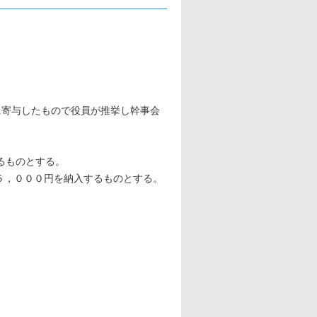
に寄与したもので役員が推挙し幹事会
るものとする。
１５，０００円を納入するものとする。