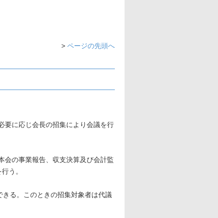
。
>
ページの先頭へ
、必要に応じ会長の招集により会議を行
、本会の事業報告、収支決算及び会計監
を行う。
ができる。このときの招集対象者は代議