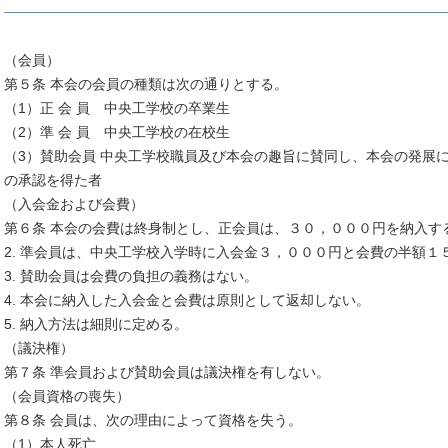
（会員）
第５条 本会の会員の種類は次の通りとする。
（1）正 会 員 中央工学校の卒業生
（2）準 会 員 中央工学校の在校生
（3）賛助会員 中央工学校職員及び本会の趣旨に賛同し、本会の発展
の承認を得た者
（入会金および会費）
第６条 本会の会費は終身制とし、正会員は、３０，０００円を納入す
2. 準会員は、中央工学校入学時に入会金３，０００円と会費の半額
3. 賛助会員は会費の負担の義務はない。
4. 本会に納入した入会金と会費は原則として返却しない。
5. 納入方法は細則に定める。
（議決権）
第７条 準会員および賛助会員は議決権を有しない。
（会員資格の喪失）
第８条 会員は、次の理由によって資格を失う。
（1）本人死亡