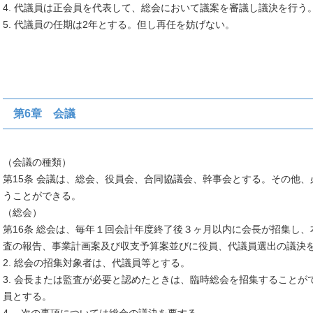
4. 代議員は正会員を代表して、総会において議案を審議し議決を行う
5. 代議員の任期は2年とする。但し再任を妨げない。
第6章 会議
（会議の種類）
第15条 会議は、総会、役員会、合同協議会、幹事会とする。その他
うことができる。
（総会）
第16条 総会は、毎年１回会計年度終了後３ヶ月以内に会長が招集し
査の報告、事業計画案及び収支予算案並びに役員、代議員選出の議決
2. 総会の招集対象者は、代議員等とする。
3. 会長または監査が必要と認めたときは、臨時総会を招集すること
員とする。