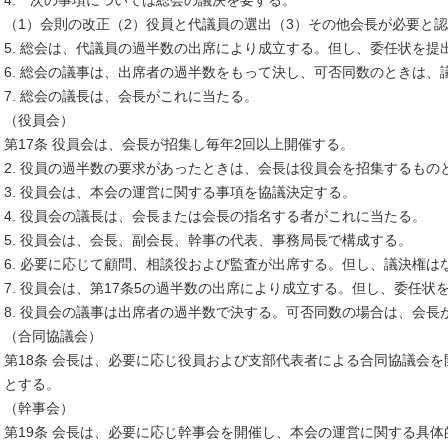
4. 次の事項については総会の議決を要する。
（1）会則の改正（2）役員と代議員の選出（3）その他会長が必要と
5. 総会は、代議員の過半数の出席により成立する。但し、委任状を提
6. 総会の議事は、出席者の過半数をもって決し、可否同数のときは、
7. 総会の議長は、会長がこれに当たる。
（役員会）
第17条 役員会は、会長が招集し毎年2回以上開催する。
2. 役員の過半数の要求があったときは、会長は役員会を招集するもの
3. 役員会は、本会の運営に関する事項を協議決定する。
4. 役員会の議長は、会長または会長の指名する者がこれに当たる。
5. 役員会は、会長、副会長、幹事の代表、事務局長で構成する。
6. 必要に応じて顧問、相談役および監査が出席する。但し、議決権は
7. 役員会は、第17条5の過半数の出席により成立する。但し、委任
8. 役員会の議事は出席者の過半数で決する。可否同数の場合は、会長
（合同協議会）
第18条 会長は、必要に応じ役員および支部代表者による合同協議会
とする。
（幹事会）
第19条 会長は、必要に応じ幹事会を開催し、本会の運営に関する具